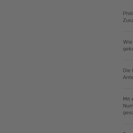
Phil
Zus
Wie
gek
Die 
Ante
Mit 
Numm
gesc