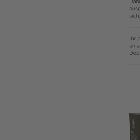
Dann
ausg
sich
Ihr 
an a
Dop