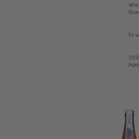
Wie
Box
Es w
2022
irg