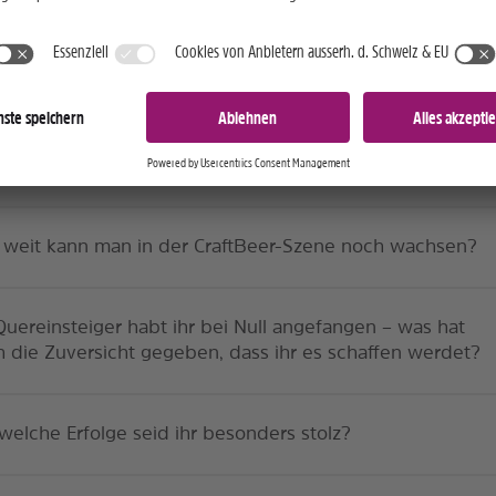
cktheit.»
p Bucher
 ihr euch noch als Start-up?
 weit kann man in der CraftBeer-Szene noch wachsen?
Quereinsteiger habt ihr bei Null angefangen – was hat
 die Zuversicht gegeben, dass ihr es schaffen werdet?
welche Erfolge seid ihr besonders stolz?