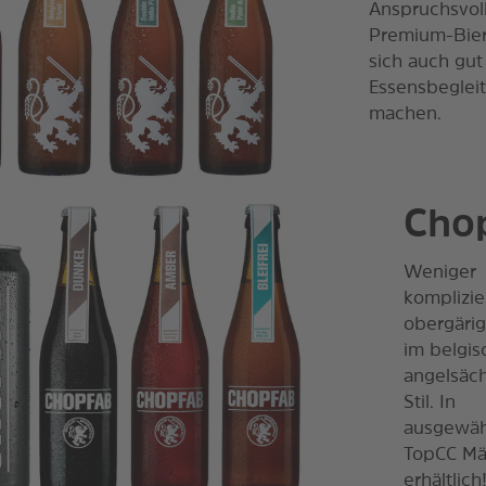
Anspruchsvol
Premium-Bier
sich auch gut
Essensbegleit
machen.
Cho
Weniger
komplizie
obergärig
im belgis
angelsäc
Stil. In
ausgewäh
TopCC Mä
erhältlich