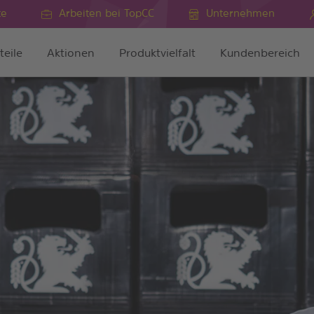
te
Arbeiten bei TopCC
Unternehmen
teile
Aktionen
Produktvielfalt
Kundenbereich