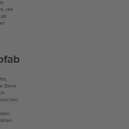
le
e, die
 als
er
pfab
rte,
e Biere
ch-
hsischen
lten
rkten
!