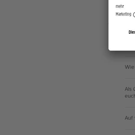
Verrü
Phili
Seht
Wie
Als 
euch
Auf 