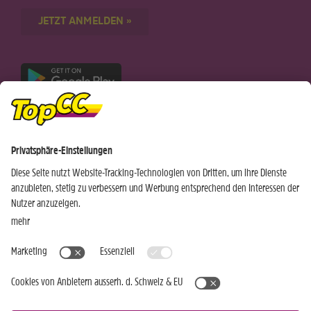
JETZT ANMELDEN »
Nur für Android-Geräte
Einkaufen
Genusswelten
Wochen Hits
Rezeptwelt
Standorte
Weinwelt
Kundenbereich
Gastro-Club
Sortiment
Gastronomie
Aktuelles
Profi-Shop
Teilnahmebedingungen
Social Media