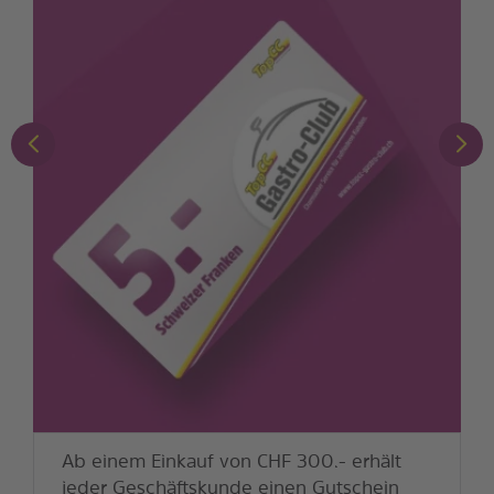
Ab einem Einkauf von CHF 300.- erhält
jeder Geschäftskunde einen Gutschein