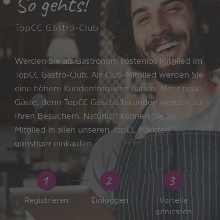
So gehts!
TopCC Gastro-Club
Werden Sie als Gastronom kostenlos Mitglied im
TopCC Gastro-Club. Als Club-Mitglied werden Sie
eine höhere Kundenfrequenz haben. Mehr neue
Gäste, denn TopCC Geschäftskunden werden zu
Ihren Besuchern. Natürlich können Sie als
Mitglied in allen unseren TopCC Märkten
günstiger einkaufen.
1
2
3
Registrieren
Einloggen
Vorteile
geniessen