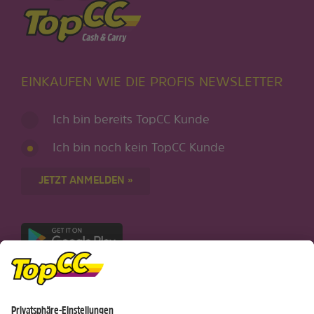
EINKAUFEN WIE DIE PROFIS NEWSLETTER
Ich bin bereits TopCC Kunde
Ich bin noch kein TopCC Kunde
JETZT ANMELDEN »
Nur für Android-Geräte
Einkaufen
Genusswelten