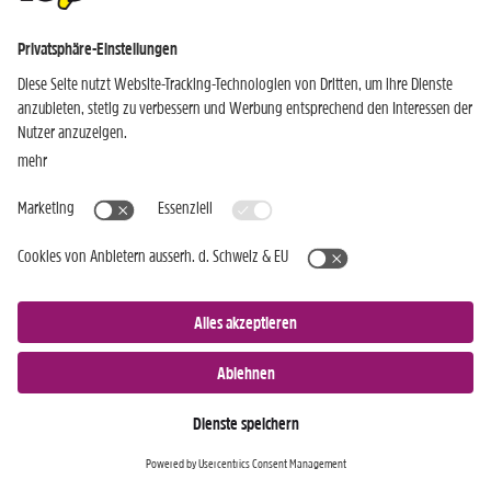
Ich bin noch kein TopCC Kunde
JETZT ANMELDEN »
Nur für Android-Geräte
Einkaufen
Genusswelten
Wochen Hits
Rezeptwelt
Standorte
Weinwelt
Kundenbereich
Gastro-Club
Sortiment
Gastronomie
Aktuelles
Profi-Shop