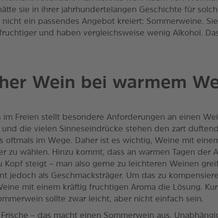
ätte sie in ihrer jahrhundertelangen Geschichte für solc
n nicht ein passendes Angebot kreiert: Sommerweine. Sie
fruchtiger und haben vergleichsweise wenig Alkohol. Das
her Wein bei warmem We
 im Freien stellt besondere Anforderungen an einen Wei
ft und die vielen Sinneseindrücke stehen den zart dufte
 oftmals im Wege. Daher ist es wichtig, Weine mit einem
er zu wählen. Hinzu kommt, dass an warmen Tagen der A
u Kopf steigt – man also gerne zu leichteren Weinen greif
ent jedoch als Geschmacksträger. Um das zu kompensiere
eine mit einem kräftig fruchtigen Aroma die Lösung. Kur
mmerwein sollte zwar leicht, aber nicht einfach sein.
 Frische – das macht einen Sommerwein aus. Unabhängi