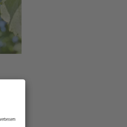
e lassen
schung.
d ihre