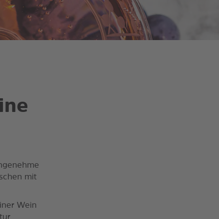
ine
 angenehme
schen mit
einer Wein
tur