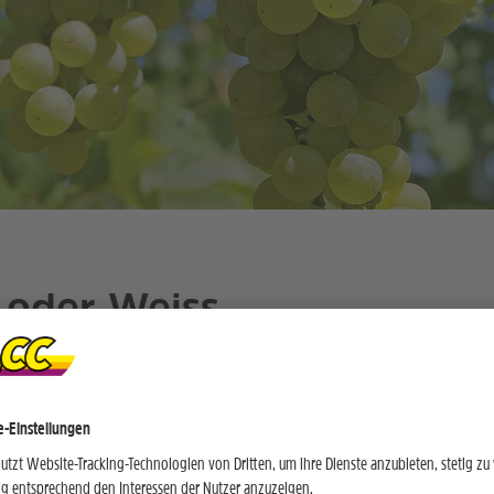
 oder Weiss
 Roséweine sind bekanntlich die Klassiker im Sommer. Si
t bestens trinken und bieten so auch eine herrliche Erfri
ne können besonders durch ihren frischen Charakter un
dbreite überzeugen.