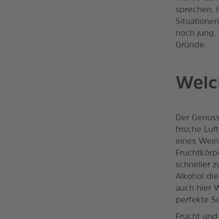
sprechen, h
Situatione
noch jung, 
Gründe.
Welc
Der Genuss
frische Lu
eines Weins
Fruchtkörp
schneller z
Alkohol di
auch hier W
perfekte So
Frucht und