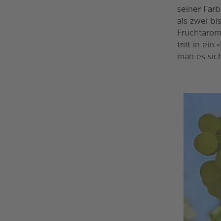
seiner Far
als zwei b
Fruchtarom
tritt in ei
man es sic