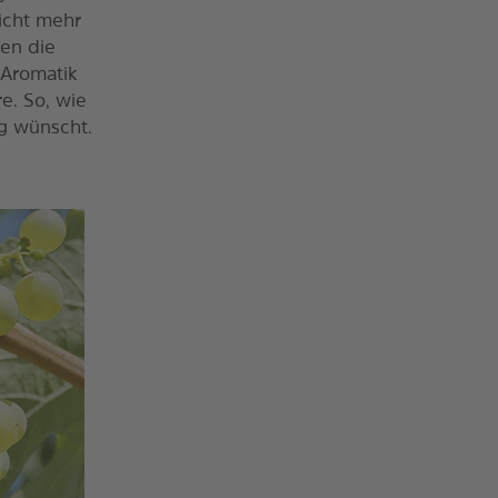
icht mehr
men die
 Aromatik
e. So, wie
g wünscht.