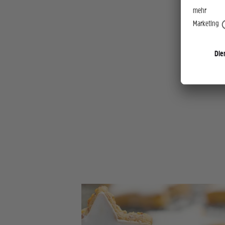
Langsam tr
zum Trendg
Kombinatio
Gaumen. We
Provence v
Roséweins 
Leichtigkei