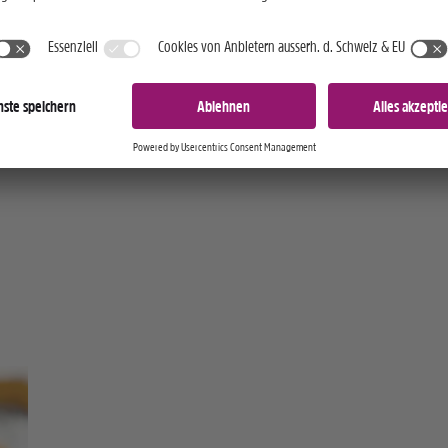
itt aber der Rosé aus seinem Schatten und wird mehr u
etränk. Denn er erfreut sowohl das Auge und – dank sei
n aus Frische und dem fülligeren Aroma roter Trauben –
nn von Rosé die Rede ist, führt kein Weg an der Côte 
orbei. Schöner Nebeneffekt beim Genuss eines idealtyp
aus dieser Region: Man spürt die sprichwörtliche französ
t förmlich auf der Zunge.