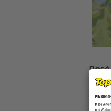
Rosé
Weiss- und
sich gekühl
Weisse Wei
grosse Ban