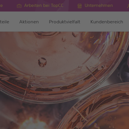
te
Arbeiten bei TopCC
Unternehmen
teile
Aktionen
Produktvielfalt
Kundenbereich