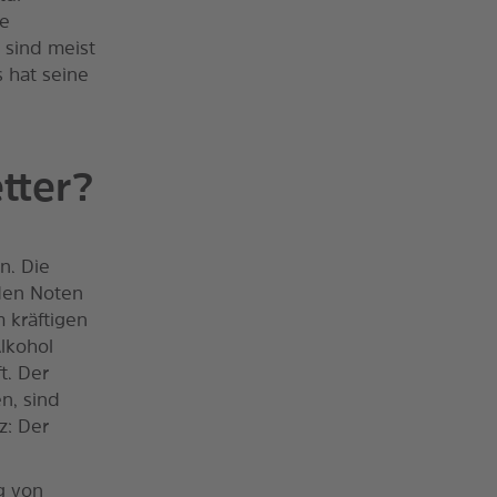
he
 sind meist
 hat seine
tter?
n. Die
nden Noten
 kräftigen
lkohol
t. Der
n, sind
z: Der
g von