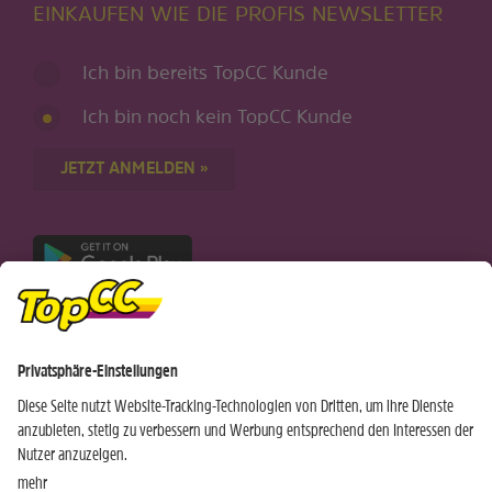
EINKAUFEN WIE DIE PROFIS NEWSLETTER
Ich bin bereits TopCC Kunde
Ich bin noch kein TopCC Kunde
JETZT ANMELDEN »
Nur für Android-Geräte
Einkaufen
Genusswelten
Wochen Hits
Rezeptwelt
Standorte
Weinwelt
Kundenbereich
Gastro-Club