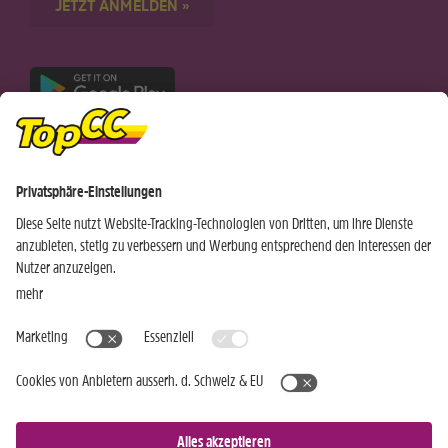
JETZT ANMELDEN »
Nur für Android-Geräte
Einkaufen
Genusswelten
Wochen Hits
Rezeptwelt
Standorte
Weinwelt
Kundenbereich
Gastro-Club
Sortiment
Gastronomie
Aktuelles
Profi-Shop
Teilnahmebedingungen
Social Media
TopCC Service