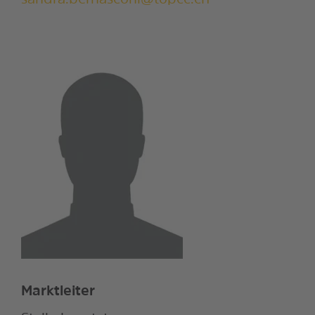
sandra.bernasconi@topcc.ch
Marktleiter