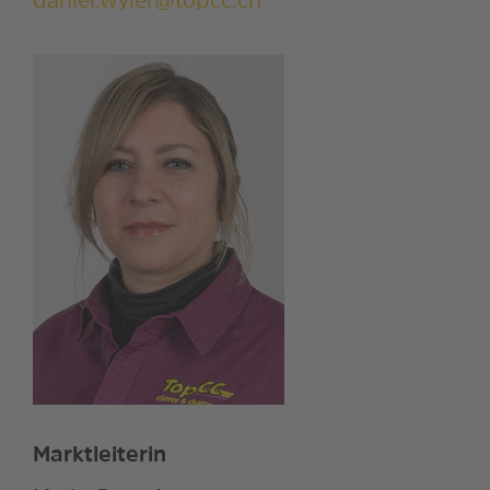
daniel.wyler@topcc.ch
Marktleiterin