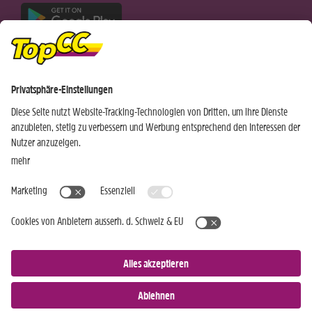
Nur für Android-Geräte
Einkaufen
Genusswelten
Wochen Hits
Rezeptwelt
Standorte
Weinwelt
Kundenbereich
Gastro-Club
Sortiment
Gastronomie
Aktuelles
Profi-Shop
Teilnahmebedingungen
Social Media
TopCC Service
Praktische Hilfsmittel
© 2026 TopCC AG
Impressum
Datenschutz
AGB