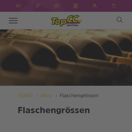
Toggle
navigation
START
Blog
Flaschengrössen
Flaschengrössen