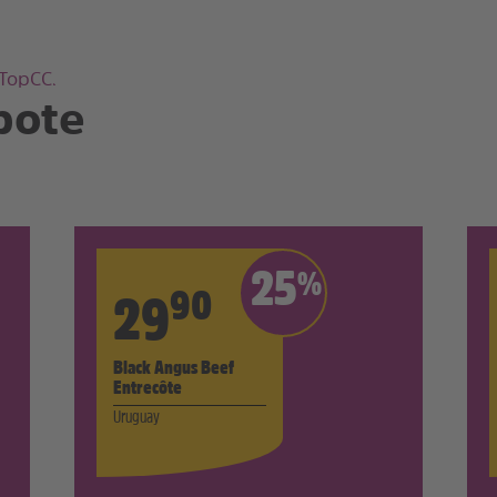
 TopCC.
bote
25
%
90
29
Black Angus Beef
Entrecôte
Uruguay