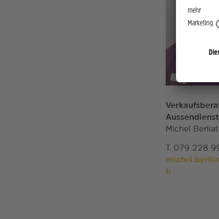
Verkaufsbera
Aussendienst
Michel Berliat
T. 079 228 9
michel.berli
h