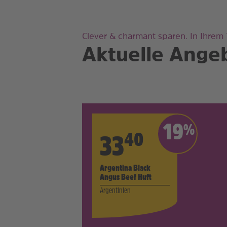
Clever & charmant sparen. In Ihrem
Aktuelle Ange
19
%
40
33
Argentina Black
Angus Beef Huft
Argentinien