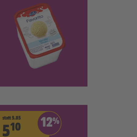
statt 5.85
12
%
10
5