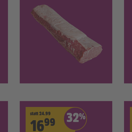
statt 24.99
32
%
99
16