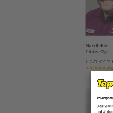
Marktleiter
Tobias Kägi
T. 071 314 11
tobias.kaegi