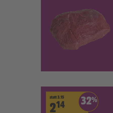
statt 3.15
32
%
14
2