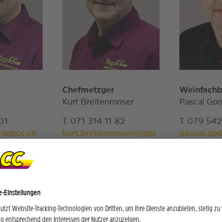
Chefmetzger
Weinfachb
Kurt Breitenmoser
Pascal Go
 01
T. 071 314 11 82
T. 079 54
@topcc.ch
kurt.breitenmoser@top
pascal.go
cc.ch
.ch