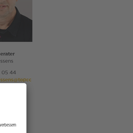
erater
ossens
2 05 44
ossens@topcc