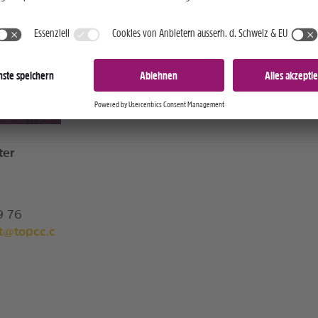
ter
9 76
at@topcc.c