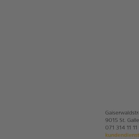
Gaiserwaldstr
9015 St. Gall
071 314 11 11
kundendienst