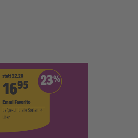
statt 22.20
23
%
95
16
Emmi Favorito
tiefgekühlt, alle Sorten, 4
Liter