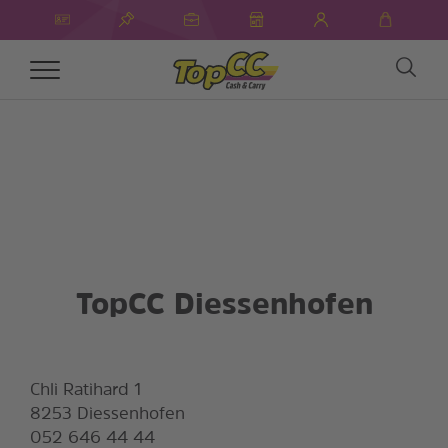
Toggle
navigation
TopCC Diessenhofen
Chli Ratihard 1
8253 Diessenhofen
052 646 44 44