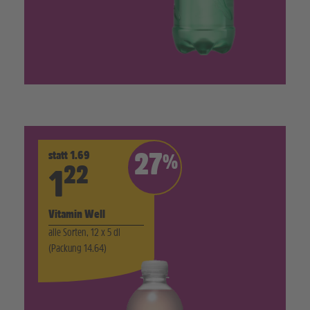
statt 1.69
27
%
22
1
Vitamin Well
alle Sorten, 12 x 5 dl
(Packung 14.64)