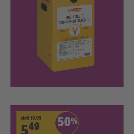
statt 10.99
50
%
49
5