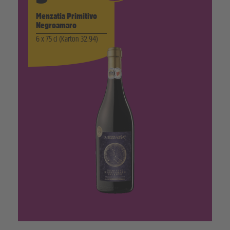
Menzatia Primitivo
Negroamaro
6 x 75 cl (Karton 32.94)