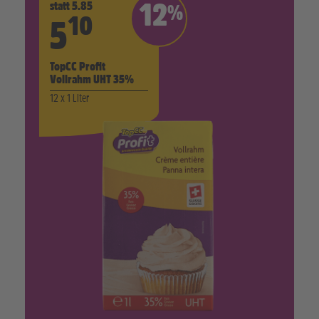
statt 5.85
12
%
10
5
TopCC Profit
Vollrahm UHT 35%
12 x 1 Liter