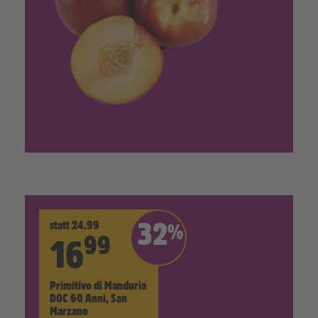
statt 24.99
32
%
99
16
Primitivo di Manduria
DOC 60 Anni, San
Marzano