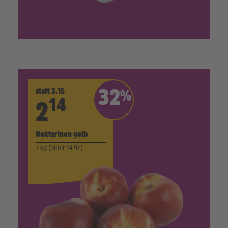
statt 3.15
32
%
14
2
Nektarinen gelb
7 kg (Gitter 14.98)