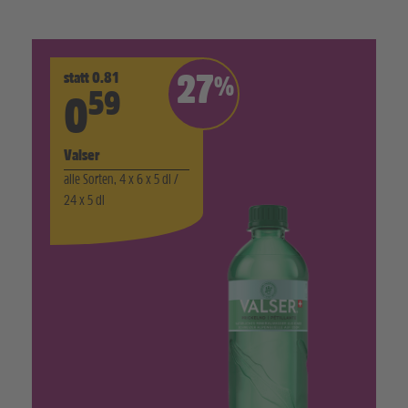
statt 0.81
27
%
59
0
Valser
alle Sorten, 4 x 6 x 5 dl /
24 x 5 dl