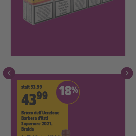
statt 53.99
18
%
99
43
Bricco dell'Uccelone
Barbera d'Asti
Superiore 2021,
Braida