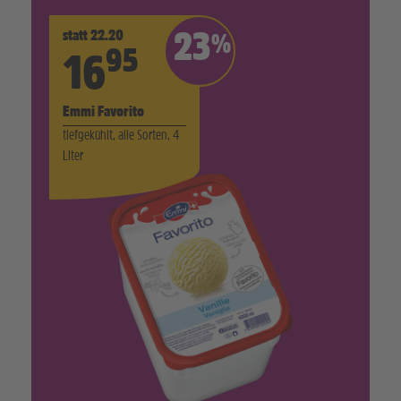
statt 22.20
23
%
95
16
Emmi Favorito
tiefgekühlt, alle Sorten, 4
Liter