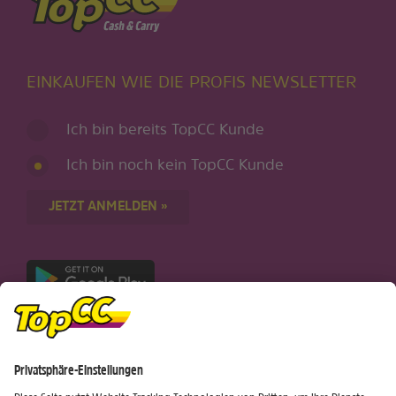
EINKAUFEN WIE DIE PROFIS NEWSLETTER
Ich bin bereits TopCC Kunde
Ich bin noch kein TopCC Kunde
JETZT ANMELDEN »
Nur für Android-Geräte
Einkaufen
Genusswelten
Wochen Hits
Rezeptwelt