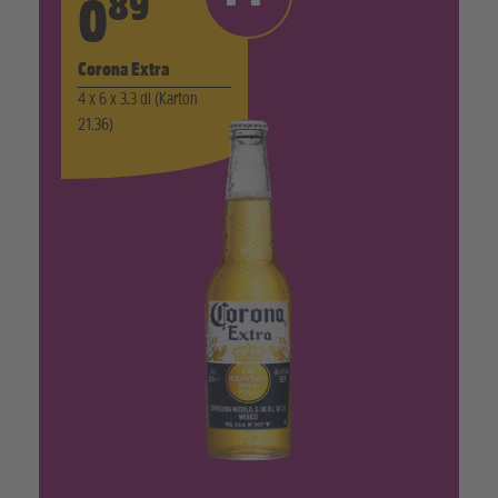
89
0
Corona Extra
4 x 6 x 3.3 dl (Karton
21.36)