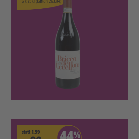
6 x 75 cl (Karton 263.94)
statt 1.59
44
%