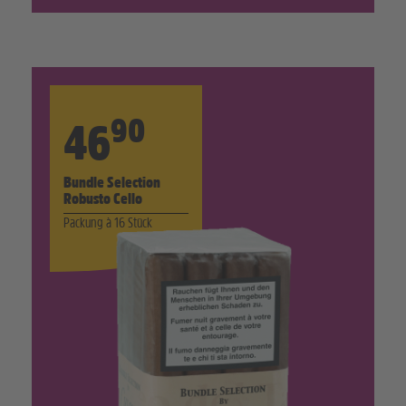
90
46
Bundle Selection
Robusto Cello
Packung à 16 Stück