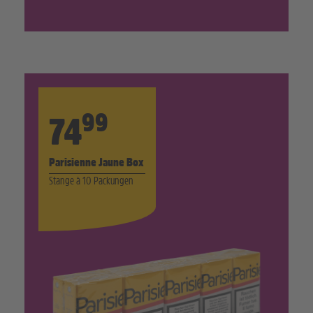
99
74
Parisienne Jaune Box
Stange à 10 Packungen