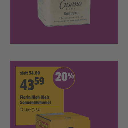
statt 54.60
20
%
59
43
Florin High Oleic
Sonnenblumenöl
12 Liter (3.64)