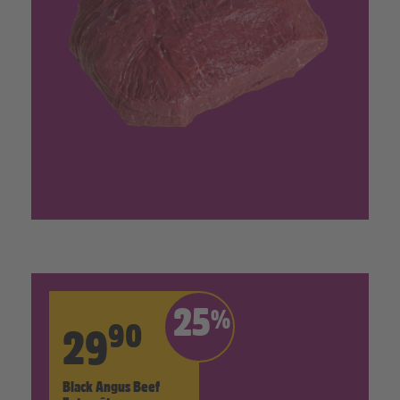
25
%
90
29
Black Angus Beef