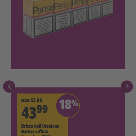
statt 53.99
18
%
99
43
Bricco dell'Uccelone
Barbera d'Asti