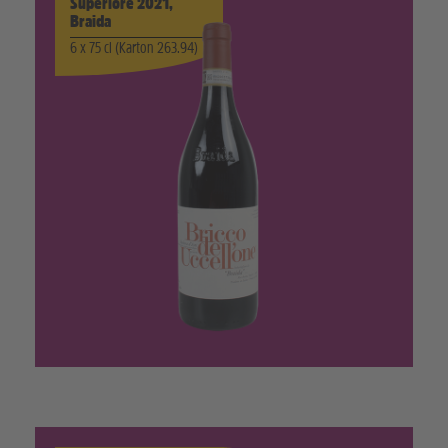
Superiore 2021,
Braida
6 x 75 cl (Karton 263.94)