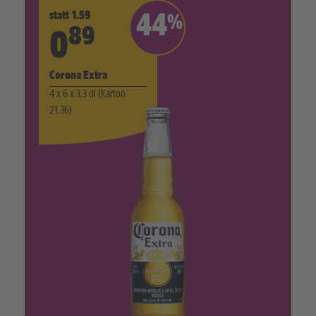
statt 1.59
44
%
89
0
Corona Extra
4 x 6 x 3.3 dl (Karton
21.36)