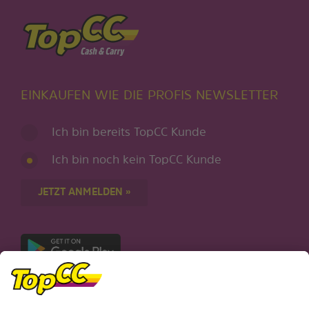
EINKAUFEN WIE DIE PROFIS NEWSLETTER
Ich bin bereits TopCC Kunde
Ich bin noch kein TopCC Kunde
JETZT ANMELDEN »
Nur für Android-Geräte
Einkaufen
Genusswelten