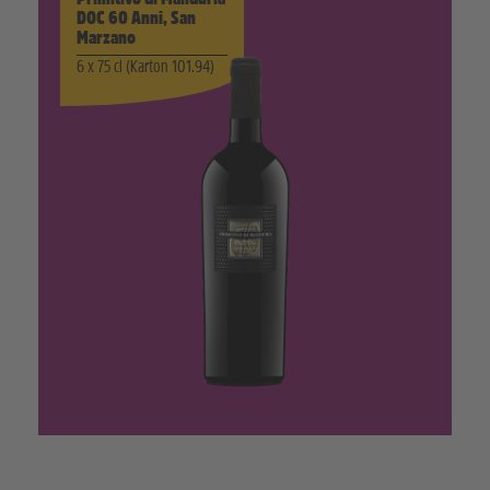
DOC 60 Anni, San
Marzano
6 x 75 cl (Karton 101.94)