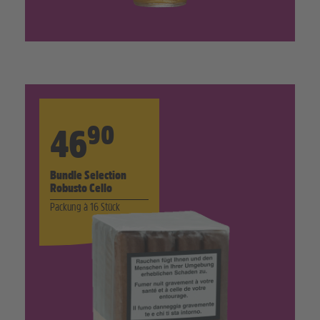
90
46
Bundle Selection
Robusto Cello
Packung à 16 Stück