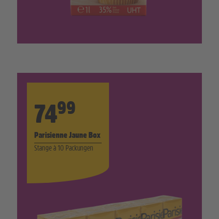
99
74
Parisienne Jaune Box
Stange à 10 Packungen