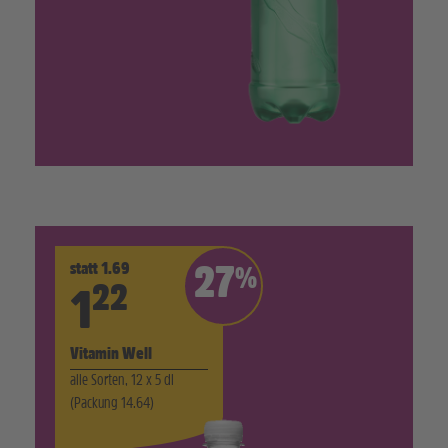
statt 1.69
27
%
22
1
Vitamin Well
alle Sorten, 12 x 5 dl
(Packung 14.64)