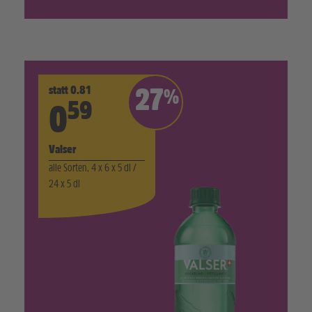
statt 0.81
27
%
59
0
Valser
alle Sorten, 4 x 6 x 5 dl /
24 x 5 dl