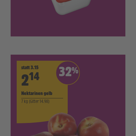
statt 3.15
32
%
14
2
Nektarinen gelb
7 kg (Gitter 14.98)