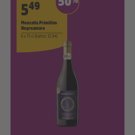
50
%
49
5
Menzatia Primitivo
Negroamaro
6 x 75 cl (Karton 32.94)