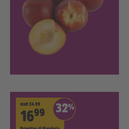
statt 24.99
32
%
99
16
Primitivo di Manduria