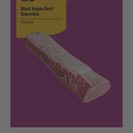
Black Angus Beef
Entrecôte
Uruguay