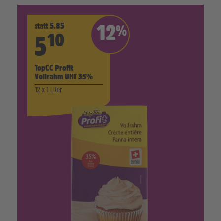
statt 5.85
12
%
10
5
TopCC Profit
Vollrahm UHT 35%
12 x 1 Liter