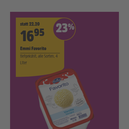
statt 22.20
23
%
95
16
Emmi Favorito
tiefgekühlt, alle Sorten, 4
Liter