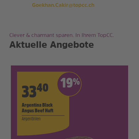
Goekhan.Cakir@topcc.ch
Clever & charmant sparen. In Ihrem TopCC.
Aktuelle Angebote
19
%
40
33
Argentina Black
Angus Beef Huft
Argentinien