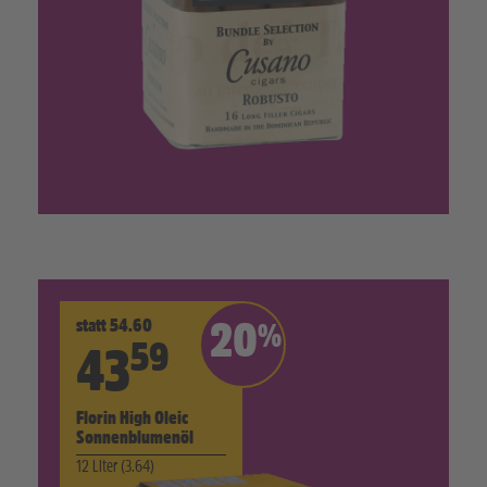
statt 54.60
20
%
59
43
Florin High Oleic
Sonnenblumenöl
12 Liter (3.64)