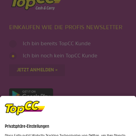
EINKAUFEN WIE DIE PROFIS NEWSLETTER
Ich bin bereits TopCC Kunde
Ich bin noch kein TopCC Kunde
JETZT ANMELDEN »
Nur für Android-Geräte
Einkaufen
Genusswelten
Wochen Hits
Rezeptwelt