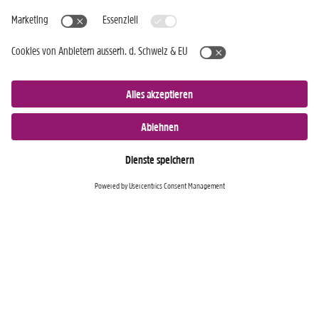
Nur für Android-Geräte
Einkaufen
Genusswelten
Wochen Hits
Rezeptwelt
Standorte
Weinwelt
Kundenbereich
Gastro-Club
Sortiment
Gastronomie
Aktuelles
Profi-Shop
Teilnahmebedingungen
Social Media
TopCC Service