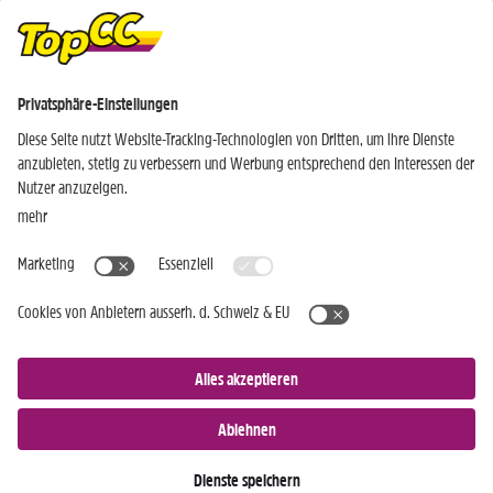
EINKAUFEN WIE DIE PROFIS NEWSLETTER
Ich bin bereits TopCC Kunde
Ich bin noch kein TopCC Kunde
JETZT ANMELDEN »
Nur für Android-Geräte
Einkaufen
Genusswelten
Wochen Hits
Rezeptwelt
Standorte
Weinwelt