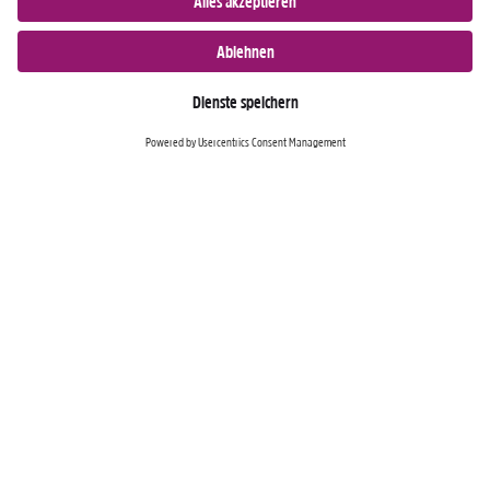
Nur für Android-Geräte
Einkaufen
Genusswelten
Wochen Hits
Rezeptwelt
Standorte
Weinwelt
Kundenbereich
Gastro-Club
Sortiment
Gastronomie
Aktuelles
Profi-Shop
Teilnahmebedingungen
Social Media
TopCC Service
Praktische Hilfsmittel
© 2026 TopCC AG
Impressum
Datenschutz
AGB
Einkaufsbestimmungen
Kontakt
Cookies