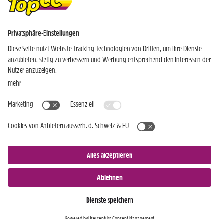
EINKAUFEN WIE DIE PROFIS NEWSLETTER
Ich bin bereits TopCC Kunde
Ich bin noch kein TopCC Kunde
JETZT ANMELDEN »
Nur für Android-Geräte
Einkaufen
Genusswelten
Wochen Hits
Rezeptwelt
Standorte
Weinwelt
Kundenbereich
Gastro-Club