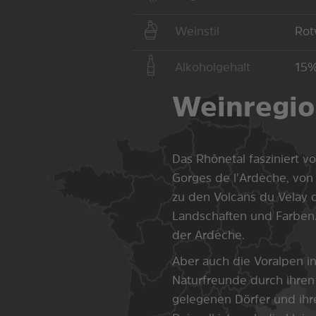
Weinstil
Rot
Alkoholgehalt
15
Weinregi
Das Rhônetal fasziniert 
Gorges de l’Ardèche, von
zu den Volcans du Velay d
Landschaften und Farben.
der Ardèche.
Aber auch die Voralpen 
Naturfreunde durch ihren
gelegenen Dörfer und ihr