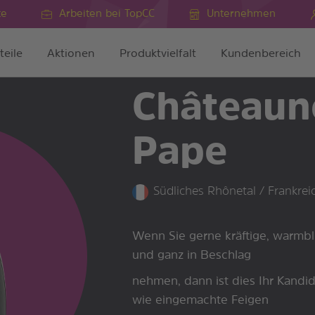
te
Arbeiten bei TopCC
Unternehmen
teile
Aktionen
Produktvielfalt
Kundenbereich
Châteaun
Pape
Südliches Rhônetal / Frankrei
Wenn Sie gerne kräftige, warmblü
und ganz in Beschlag
nehmen, dann ist dies Ihr Kandid
wie eingemachte Feigen