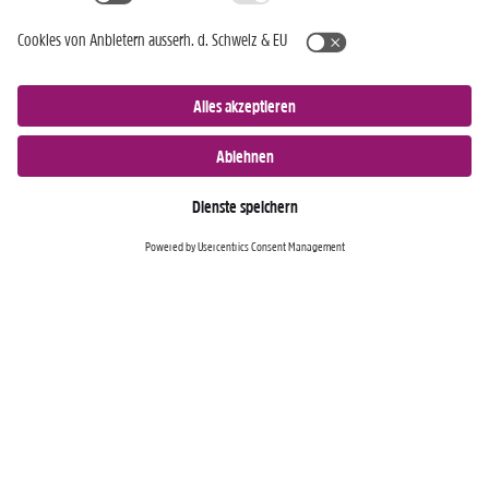
JETZT ANMELDEN »
Nur für Android-Geräte
Einkaufen
Genusswelten
Wochen Hits
Rezeptwelt
Standorte
Weinwelt
Kundenbereich
Gastro-Club
Sortiment
Gastronomie
Aktuelles
Profi-Shop
Teilnahmebedingungen
Social Media
TopCC Service