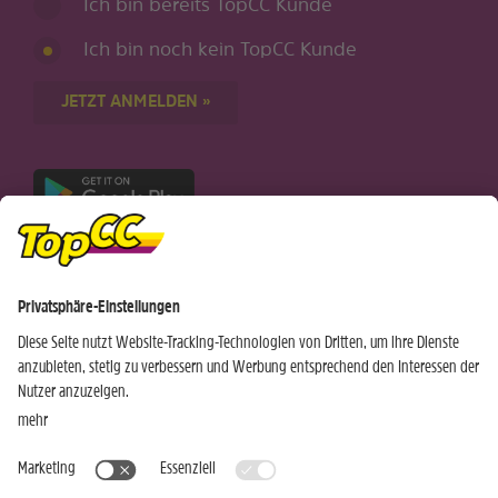
Ich bin bereits TopCC Kunde
Ich bin noch kein TopCC Kunde
JETZT ANMELDEN »
Nur für Android-Geräte
Einkaufen
Genusswelten
Wochen Hits
Rezeptwelt
Standorte
Weinwelt
Kundenbereich
Gastro-Club
Sortiment
Gastronomie
Aktuelles
Profi-Shop