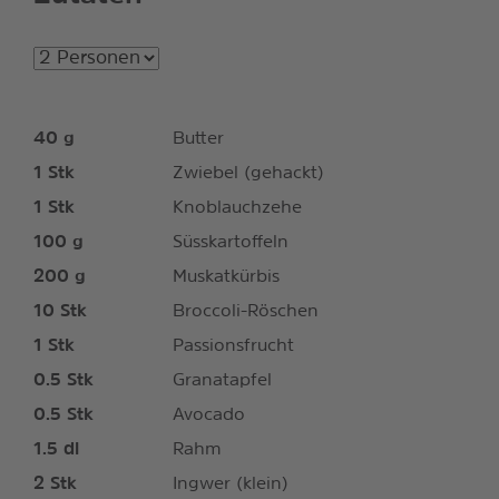
40
g
Butter
1
Stk
Zwiebel (gehackt)
1
Stk
Knoblauchzehe
100
g
Süsskartoffeln
200
g
Muskatkürbis
10
Stk
Broccoli-Röschen
1
Stk
Passionsfrucht
0.5
Stk
Granatapfel
0.5
Stk
Avocado
1.5
dl
Rahm
2
Stk
Ingwer (klein)