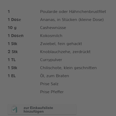
1
Poularde oder Hähnchenbrustfilet
1
Dose
Ananas, in Stücken (kleine Dose)
10
g
Cashewnüsse
1
Dosen
Kokosmilch
1
Stk
Zwiebel, fein gehackt
2
Stk
Knoblauchzehe, zerdrückt
1
TL
Currypulver
1
Stk
Chilischote, klein geschnitten
1
EL
Öl, zum Braten
Prise Salz
Prise Pfeffer
zur Einkaufsliste
hinzufügen