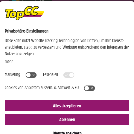
Nur für Android-Geräte
Einkaufen
Genusswelten
Wochen Hits
Rezeptwelt
Standorte
Weinwelt
Kundenbereich
Gastro-Club
Sortiment
Gastronomie
Aktuelles
Profi-Shop
Teilnahmebedingungen
Social Media
TopCC Service
Praktische Hilfsmittel
© 2026 TopCC AG
Impressum
Datenschutz
AGB
Einkaufsbestimmungen
Kontakt
Cookies