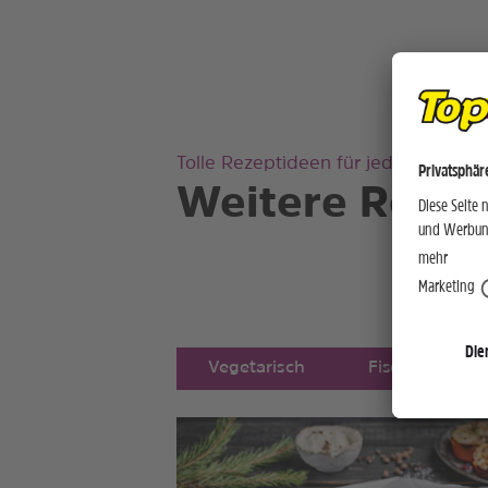
Tolle Rezeptideen für jeden Gesch
Weitere Rezep
Vegetarisch
Fisch
F