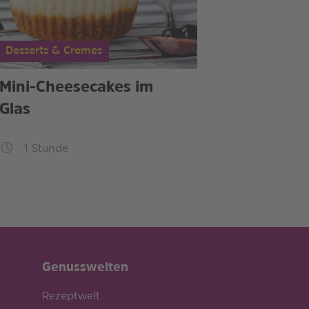
Desserts & Cremes
Mini-Cheesecakes im
Glas
1 Stunde
Genusswelten
Rezeptwelt