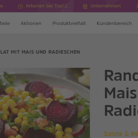
te
Arbeiten bei TopCC
Unternehmen
teile
Aktionen
Produktvielfalt
Kundenbereich
LAT MIT MAIS UND RADIESCHEN
Rand
Mais
Radi
Salate & R