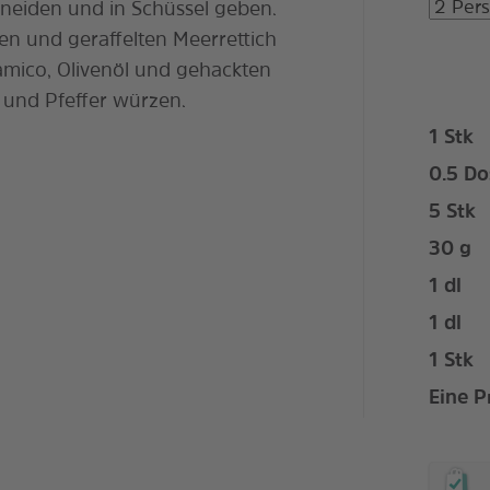
hneiden und in Schüssel geben.
en und geraffelten Meerrettich
mico, Olivenöl und gehackten
 und Pfeffer würzen.
1
Stk
0.5
Do
5
Stk
30
g
1
dl
1
dl
1
Stk
Eine P