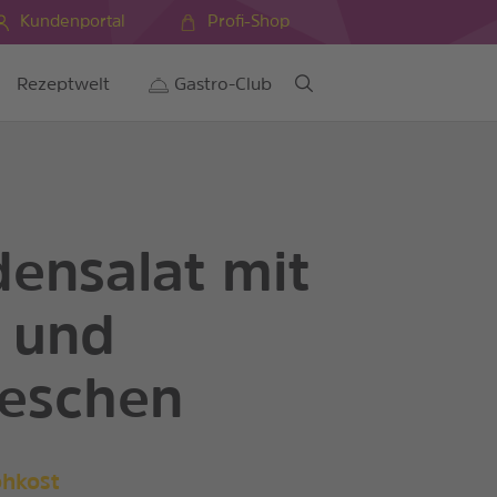
Kundenportal
Profi-Shop
Rezeptwelt
Gastro-Club
ensalat mit
 und
eschen
ohkost