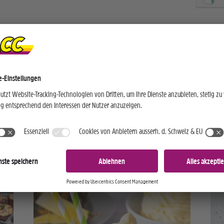
mack
te
leisch
Frühling
+