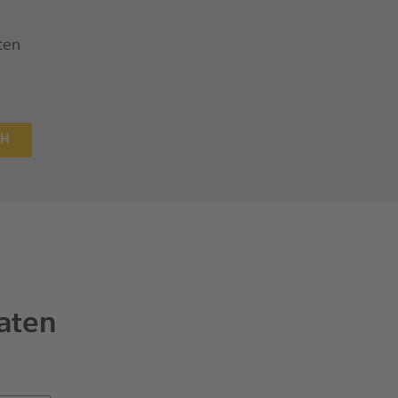
ten
CH
aten