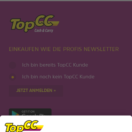
EINKAUFEN WIE DIE PROFIS NEWSLETTER
Ich bin bereits TopCC Kunde
Ich bin noch kein TopCC Kunde
JETZT ANMELDEN »
Nur für Android-Geräte