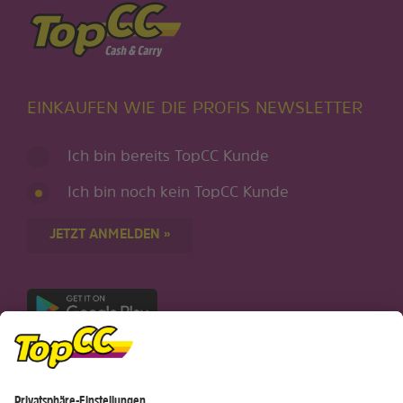
EINKAUFEN WIE DIE PROFIS NEWSLETTER
Ich bin bereits TopCC Kunde
Ich bin noch kein TopCC Kunde
JETZT ANMELDEN »
Nur für Android-Geräte
Einkaufen
Genusswelten