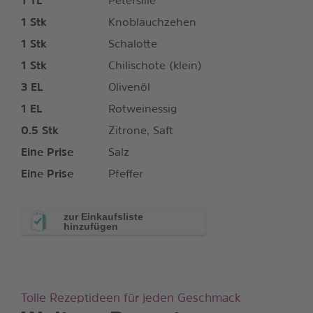
1
TL
Petersilie
1
Stk
Knoblauchzehen
1
Stk
Schalotte
1
Stk
Chilischote (klein)
3
EL
Olivenöl
1
EL
Rotweinessig
0.5
Stk
Zitrone, Saft
Eine Prise
Salz
Eine Prise
Pfeffer
zur Einkaufsliste
hinzufügen
Tolle Rezeptideen für jeden Geschmack