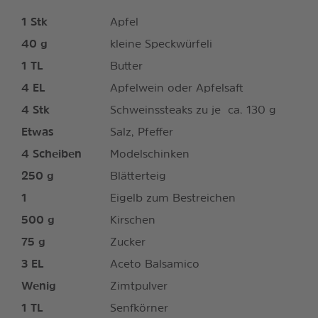
1
Stk
Apfel
40
g
kleine Speckwürfeli
1
TL
Butter
4
EL
Apfelwein oder Apfelsaft
4
Stk
Schweinssteaks zu je ca. 130 g
Etwas
Salz, Pfeffer
4
Scheiben
Modelschinken
250
g
Blätterteig
1
Eigelb zum Bestreichen
500
g
Kirschen
75
g
Zucker
3
EL
Aceto Balsamico
Wenig
Zimtpulver
1
TL
Senfkörner