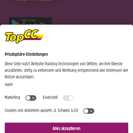
Nur für Android-Geräte
Einkaufen
Genusswelten
Wochen Hits
Rezeptwelt
Standorte
Weinwelt
Kundenbereich
Gastro-Club
Sortiment
Gastronomie
Aktuelles
Profi-Shop
Teilnahmebedingungen
Social Media
TopCC Service