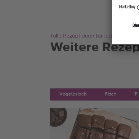
Tolle Rezeptideen für jeden Gesch
Weitere Rezep
Vegetarisch
Fisch
F