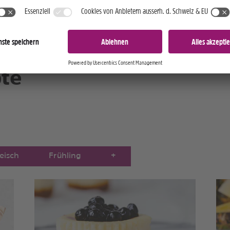
mack
te
leisch
Frühling
+