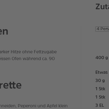
Zut
en
tarker Hitze ohne Fettzugabe
400
g
eissen Ofen während ca. 90
Etwas
30
g
rette
1
Stk
1
Stk
3
EL
hneiden, Peperoni und Apfel klein