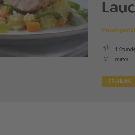
Lauc
Hauptgeric
1 Stund
mittel
FRÜHLING