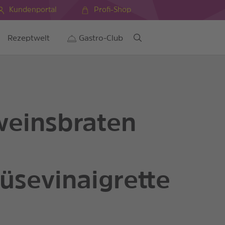
Kundenportal
Profi-Shop
Rezeptwelt
Gastro-Club
einsbraten
sevinaigrette