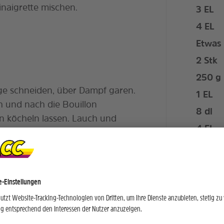
Vinaigrette mischen.
3
EL
4
EL
Etwas
2
Stk
250
g
nge schneiden, über Dampf garen.
1
EL
ch und nach die Bouillon
8
dl
n köcheln lassen. Lauch und
4
EL
chmecken.
Eine P
, mit der Vinaigrette und dem