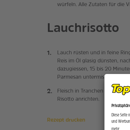
würfeln. Alle Zutaten für die 
Lauchrisotto
Lauch rüsten und in feine Ri
Reis im Öl glasig dünsten, na
dazugiessen, 15 bis 20 Minute
Parmesan untermischen, abs
Fleisch in Tranchen schneiden
Risotto anrichten.
Rezept drucken