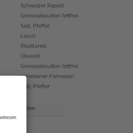
Schweizer Rapsöl
Gemüsebouillon fettfrei
Salz, Pfeffer
Lauch
Risottoreis
Olivenöl
Gemüsebouillon fettfrei
geriebener Parmesan
rise
Salz, Pfeffer
zur Einkaufsliste
hinzufügen