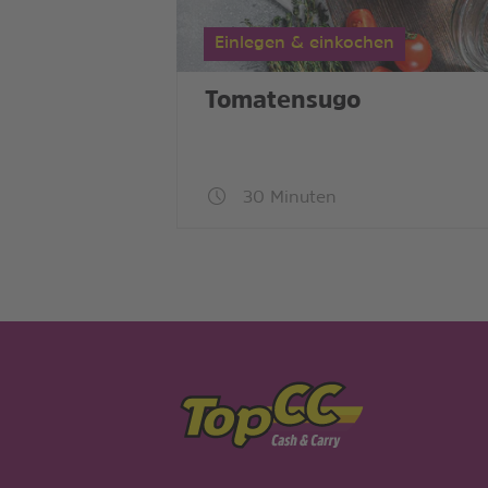
Einlegen & einkochen
Tomatensugo
30 Minuten