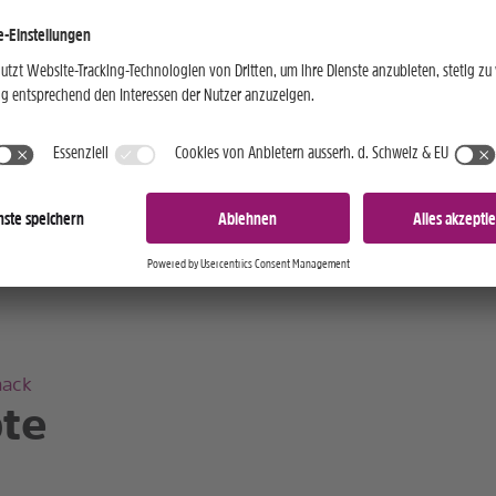
orgehensweise ist ähnlich wie bei
1
dl
muss zwar vom Bulgur komplett
3
dl
muss aber trotzdem noch locker
an - je nach Geschmack - noch
0.5
dl
mack
te