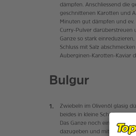
dämpfen. Anschliessend die ge
geschnittenen Karotten und A
Minuten gut dämpfen und ev. 
Curry-Pulver darüberstreuen 
Ganze so stark einreduzieren, 
Schluss mit Salz abschmecken 
Auberginen-Karotten-Kaviar d
Bulgur
Zwiebeln im Olivenöl glasig d
beides in kleine Scheiben ges
Das Ganze noch einmal circa 
dazugeben und mitrösten, da