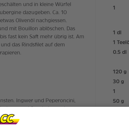
schälten und in kleine Würfel
1
ubergine dazugeben. Ca. 10
etwas Olivenöl nachgiessen.
und mit Bouillon ablöschen. Das
1
dl
bis fast kein Saft mehr übrig ist. Am
1
Teelö
und das Rindsfilet auf dem
0.5
dl
rapieren.
120
g
30
g
1
ünsten. Ingwer und Peperoncini,
50
g
chnitten, und Speck dazugeben.
80
g
5 Minuten dünsten lassen. Bulgur
nach mit Weisswein ablöschen und
1.5