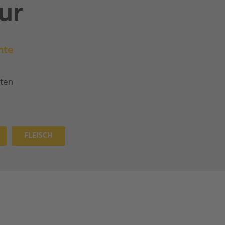
ur
hte
ten
FLEISCH