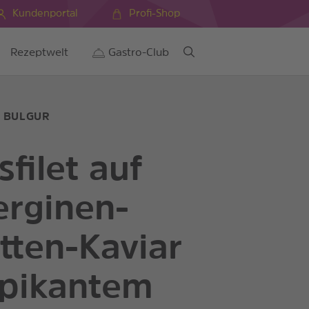
Kundenportal
Profi-Shop
Rezeptwelt
Gastro-Club
M BULGUR
sfilet auf
rginen-
tten-Kaviar
 pikantem