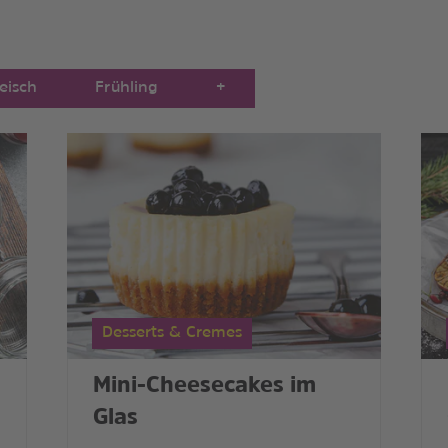
leisch
Frühling
+
Desserts & Cremes
Mini-Cheesecakes im
Glas