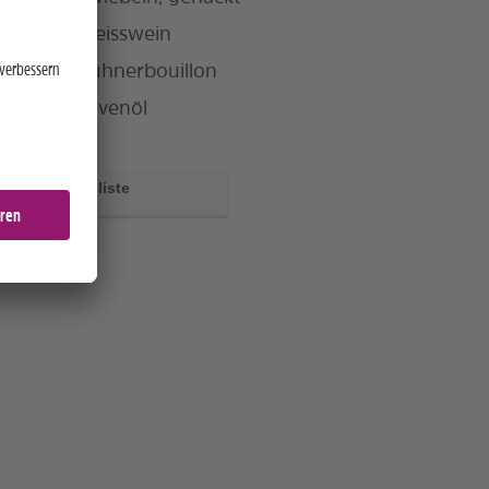
Weisswein
Hühnerbouillon
Olivenöl
zur Einkaufsliste
hinzufügen