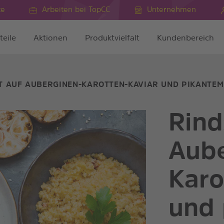
te
Arbeiten bei TopCC
Unternehmen
teile
Aktionen
Produktvielfalt
Kundenbereich
ET AUF AUBERGINEN-KAROTTEN-KAVIAR UND PIKANTE
Rind
Aube
Karo
und