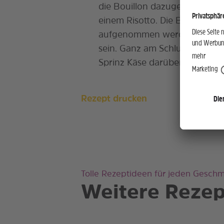
die Bouillon dazugeben. Die V
einem Risotto. Die Bouillon 
aufgenommen werden, dieser 
sein. Ganz am Schluss kann m
Sprinz Käse darübergeben.
Rezept drucken
Tolle Rezeptideen für jeden Gesch
Weitere Rezep