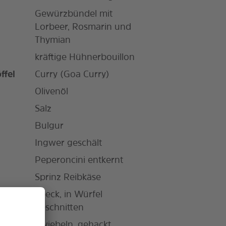
Gewürzbündel mit
Lorbeer, Rosmarin und
Thymian
kräftige Hühnerbouillon
ffel
Curry (Goa Curry)
Olivenöl
Salz
Bulgur
Ingwer geschält
Peperoncini entkernt
Sprinz Reibkäse
Speck, in Würfel
geschnitten
Zwiebeln, gehackt