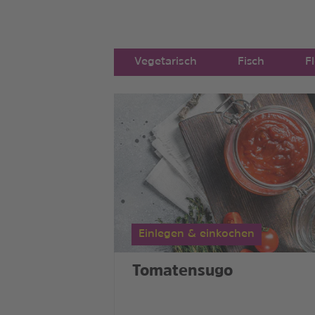
Vegetarisch
Fisch
F
Einlegen & einkochen
Tomatensugo