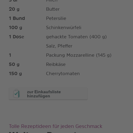
3
dl
Milch
20
g
Butter
1
Bund
Petersilie
100
g
Schinkenwürfeli
1
Dose
gehackte Tomaten (400 g)
Salz, Pfeffer
1
Packung Mozzarelline (145 g)
50
g
Reibkäse
150
g
Cherrytomaten
zur Einkaufsliste
hinzufügen
Tolle Rezeptideen für jeden Geschmack