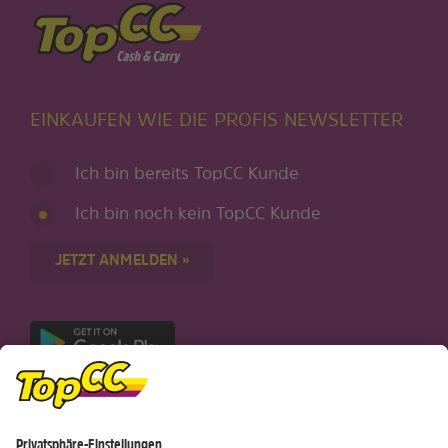
EINKAUFEN WIE DIE PROFIS NEWSLETTER
Ich bin bereits TopCC Kunde
Ich bin noch kein TopCC Kunde
JETZT ANMELDEN »
Nur für Android-Geräte
Einkaufen
Genusswelten