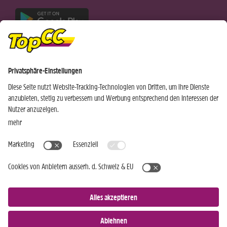
Nur für Android-Geräte
Einkaufen
Genusswelten
Wochen Hits
Rezeptwelt
Standorte
Weinwelt
Kundenbereich
Gastro-Club
Sortiment
Gastronomie
Aktuelles
Profi-Shop
Teilnahmebedingungen
Social Media
TopCC Service
Praktische Hilfsmittel