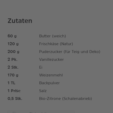
Zutaten
60
g
Butter (weich)
120
g
Frischkäse (Natur)
200
g
Puderzucker (für Teig und Deko)
2
Pk.
Vanillezucker
2
Stk.
Ei
170
g
Weizenmehl
1
TL
Backpulver
1
Prise
Salz
0,5
Stk.
Bio-Zitrone (Schalenabrieb)