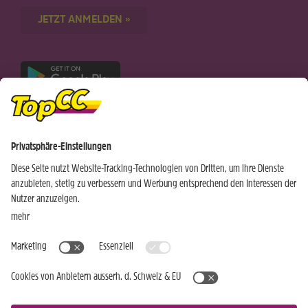
JETZT ANMELDEN »
Nur für Android-Geräte
Einkaufen
Genusswelten
Wochen Hits
Rezeptwelt
Standorte
Weinwelt
Kundenbereich
Gastro-Club
Sortiment
Gastronomie
Aktuelles
Profi-Shop
Teilnahmebedingungen
Social Media