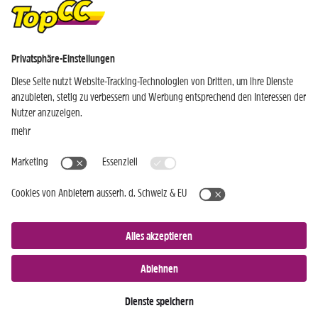
Nur für Android-Geräte
Einkaufen
Genusswelten
Wochen Hits
Rezeptwelt
Standorte
Weinwelt
Kundenbereich
Gastro-Club
Sortiment
Gastronomie
Aktuelles
Profi-Shop
Teilnahmebedingungen
Social Media
TopCC Service
Praktische Hilfsmittel
© 2026 TopCC AG
Impressum
Datenschutz
AGB
Einkaufsbestimmungen
Kontakt
Cookies