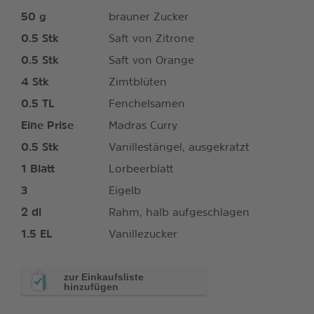
50
g
brauner Zucker
0.5
Stk
Saft von Zitrone
0.5
Stk
Saft von Orange
4
Stk
Zimtblüten
0.5
TL
Fenchelsamen
Eine Prise
Madras Curry
0.5
Stk
Vanillestängel, ausgekratzt
1
Blatt
Lorbeerblatt
3
Eigelb
2
dl
Rahm, halb aufgeschlagen
1.5
EL
Vanillezucker
zur Einkaufsliste
hinzufügen