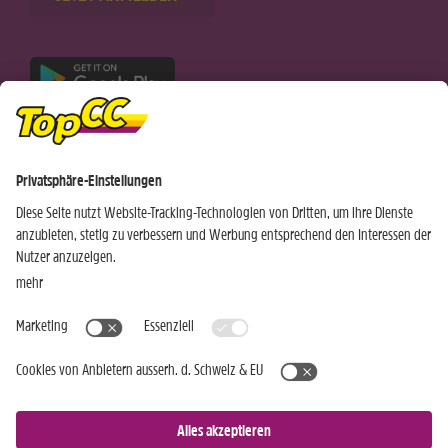
Nur für Android-Geräte
Einkaufen
Genusswelten
Wochen Hits
Rezeptwelt
Standorte
Weinwelt
Kundenbereich
Gastro-Club
Sortiment
Gastronomie
Aktuelles
Profi-Shop
Teilnahmebedingungen
Social Media
TopCC Service