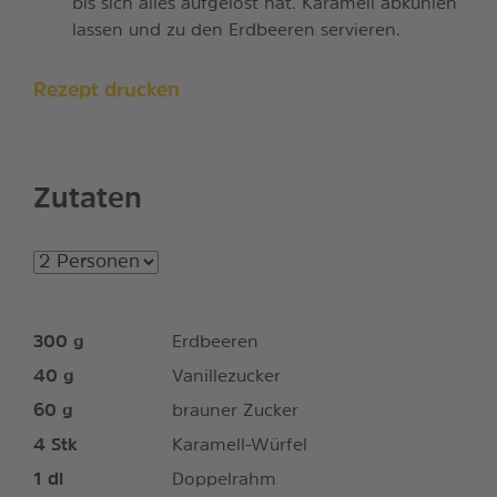
bis sich alles aufgelöst hat. Karamell abkühlen
lassen und zu den Erdbeeren servieren.
Rezept drucken
Zutaten
300
g
Erdbeeren
40
g
Vanillezucker
60
g
brauner Zucker
4
Stk
Karamell-Würfel
1
dl
Doppelrahm