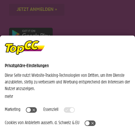
JETZT ANMELDEN »
Nur für Android-Geräte
Einkaufen
Genusswelten
Wochen Hits
Rezeptwelt
Standorte
Weinwelt
Kundenbereich
Gastro-Club
Sortiment
Gastronomie
Aktuelles
Profi-Shop
Teilnahmebedingungen
Social Media