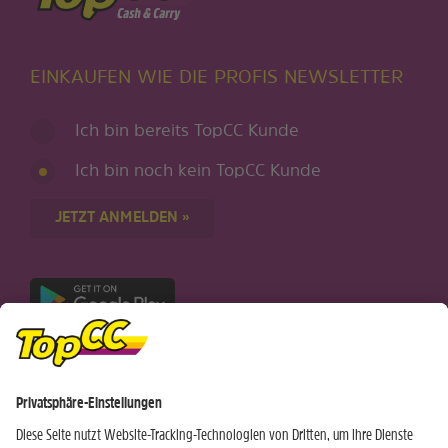
EINKAUFEN WIE DIE PROFIS NEWSLETTER
Ich bin bereits TopCC Kunde
Ich bin noch kein TopCC Kunde
JETZT ANMELDEN »
Nur für Android-Geräte
Einkaufen
Genusswelten
Wochen Hits
Rezeptwelt