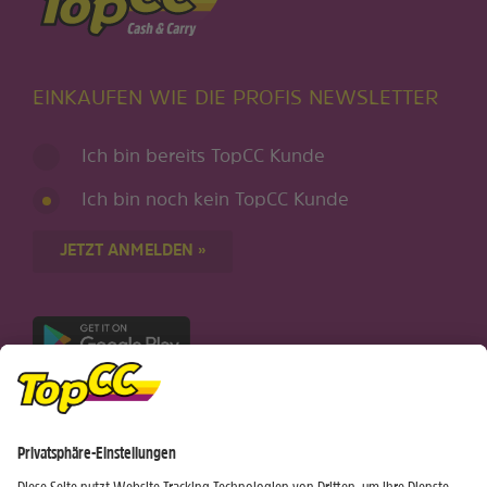
EINKAUFEN WIE DIE PROFIS NEWSLETTER
Ich bin bereits TopCC Kunde
Ich bin noch kein TopCC Kunde
JETZT ANMELDEN »
Nur für Android-Geräte
Einkaufen
Genusswelten
Wochen Hits
Rezeptwelt