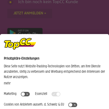
Ich bin noch kein TopCC Kunde
JETZT ANMELDEN »
Nur für Android-Geräte
Einkaufen
Genusswelten
Wochen Hits
Rezeptwelt
Standorte
Weinwelt
Kundenbereich
Gastro-Club
Sortiment
Gastronomie
Aktuelles
Profi-Shop
Teilnahmebedingungen