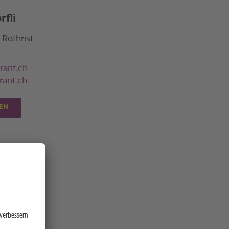
fli
 Rothrist
rant.ch
rant.ch
EN