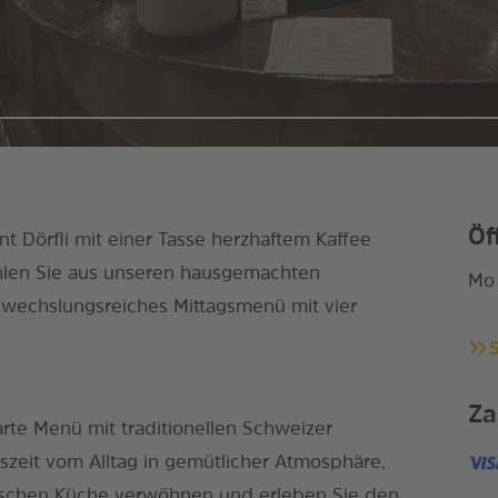
Öf
t Dörfli mit einer Tasse herzhaftem Kaffee
ählen Sie aus unseren hausgemachten
Mo 
abwechslungsreiches Mittagsmenü mit vier
Za
rte Menü mit traditionellen Schweizer
uszeit vom Alltag in gemütlicher Atmosphäre,
tischen Küche verwöhnen und erleben Sie den