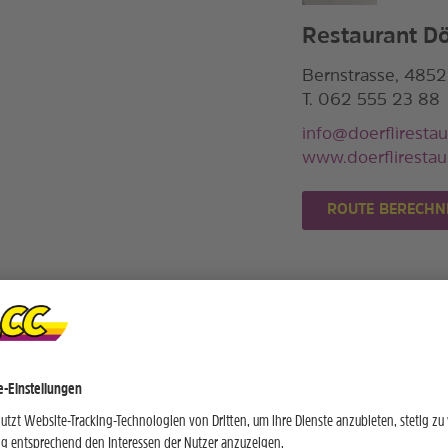
Restaurant Dör
Bernstrasse, 4852
T. 062 555 23 88
info@doerflirestau
www.doerflirestau
ROUTE BERECHN