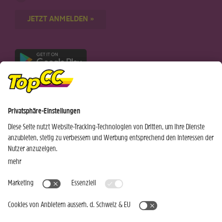
JETZT ANMELDEN »
Nur für Android-Geräte
Einkaufen
Genusswelten
Wochen Hits
Rezeptwelt
Standorte
Weinwelt
Kundenbereich
Gastro-Club
Sortiment
Gastronomie
Aktuelles
Profi-Shop
Teilnahmebedingungen