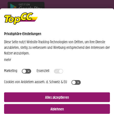
Nur für Android-Geräte
Einkaufen
Genusswelten
Wochen Hits
Rezeptwelt
Standorte
Weinwelt
Kundenbereich
Gastro-Club
Sortiment
Gastronomie
Aktuelles
Profi-Shop
Teilnahmebedingungen
Social Media
TopCC Service
Praktische Hilfsmittel