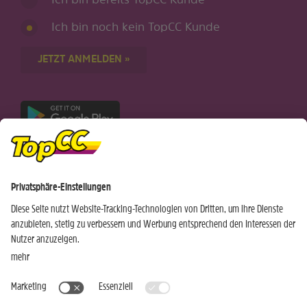
Ich bin bereits TopCC Kunde
Ich bin noch kein TopCC Kunde
JETZT ANMELDEN »
Nur für Android-Geräte
Einkaufen
Genusswelten
Wochen Hits
Rezeptwelt
Standorte
Weinwelt
Kundenbereich
Gastro-Club
Sortiment
Gastronomie
Aktuelles
Profi-Shop