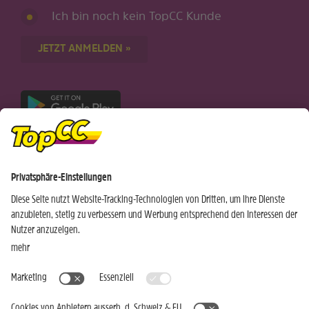
Ich bin noch kein TopCC Kunde
JETZT ANMELDEN »
Nur für Android-Geräte
Einkaufen
Genusswelten
Wochen Hits
Rezeptwelt
Standorte
Weinwelt
Kundenbereich
Gastro-Club
Sortiment
Gastronomie
Aktuelles
Profi-Shop