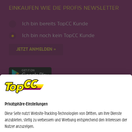
EINKAUFEN WIE DIE PROFIS NEWSLETTER
Ich bin bereits TopCC Kunde
Ich bin noch kein TopCC Kunde
JETZT ANMELDEN »
Nur für Android-Geräte
Einkaufen
Genusswelten
Wochen Hits
Rezeptwelt
Standorte
Weinwelt
Kundenbereich
Gastro-Club