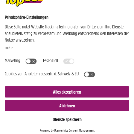
Einkaufen
Genusswelten
Wochen Hits
Rezeptwelt
Standorte
Weinwelt
Kundenbereich
Gastro-Club
Sortiment
Gastronomie
Aktuelles
Profi-Shop
Teilnahmebedingungen
Social Media
TopCC Service
Praktische Hilfsmittel
© 2026 TopCC AG
Impressum
Datenschutz
AGB
Einkaufsbestimmungen
Kontakt
nach oben