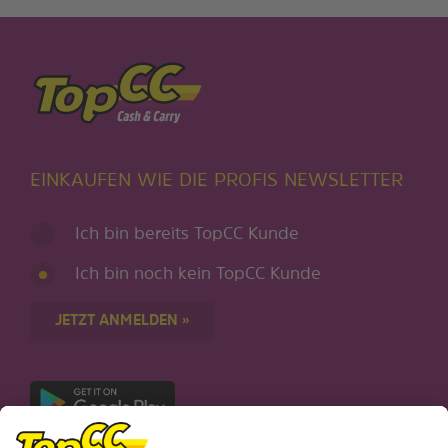
EINKAUFEN WIE DIE PROFIS NEWSLETTER
Ich bin bereits TopCC Kunde
Ich bin noch kein TopCC Kunde
JETZT ANMELDEN »
Nur für Android-Geräte