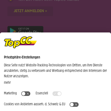
JETZT ANMELDEN »
Nur für Android-Geräte
Einkaufen
Genusswelten
Wochen Hits
Rezeptwelt
Standorte
Weinwelt
Kundenbereich
Gastro-Club
Sortiment
Gastronomie
Aktuelles
Profi-Shop
Teilnahmebedingungen