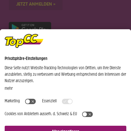
JETZT ANMELDEN »
Nur für Android-Geräte
Einkaufen
Genusswelten
Wochen Hits
Rezeptwelt
Standorte
Weinwelt
Kundenbereich
Gastro-Club
Sortiment
Gastronomie
Aktuelles
Profi-Shop
Teilnahmebedingungen
Social Media