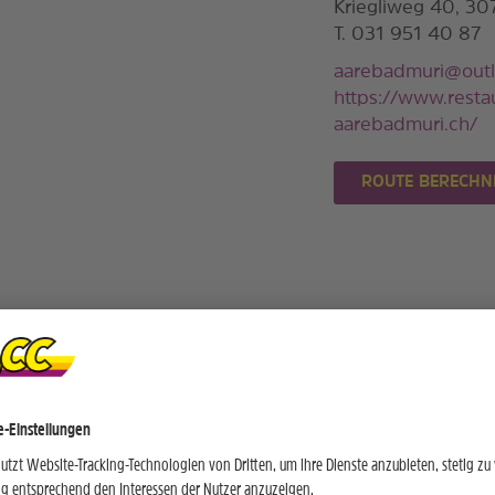
Kriegliweg 40, 30
T. 031 951 40 87
aarebadmuri@out
https://www.resta
aarebadmuri.ch/
ROUTE BERECHN
t