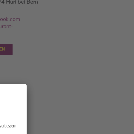
74 Muri bei Bern
look.com
urant-
EN