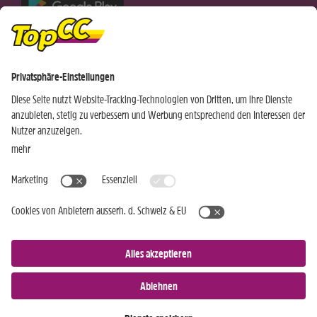
Nur für Android-Geräte
Einkaufen
Genusswelten
Wochen Hits
Rezeptwelt
Standorte
Weinwelt
Kundenbereich
Gastro-Club
Sortiment
Gastronomie
Aktuelles
Profi-Shop
Teilnahmebedingungen
Social Media
TopCC Service
Praktische Hilfsmittel
© 2026 TopCC AG
Impressum
Datenschutz
AGB
Einkaufsbestimmungen
Kontakt